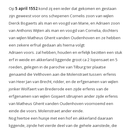
Op
5 april 1552
kond zij een ieder dat gekomen en gestaan
zijn geweest voor ons schepenen Cornelis zoon van wijlen
Dierck Bogaerts als man en voogd van Marie, en Adriaen zoon
van Anthonis Wijten als man en voogd van Cornelia, dochters
van wijlen Matheus Gherit vanden Oudenhoven en ze hebben
een zekere erfruil gedaan als hierna volgt:
Adriaen voors. zal hebben, houden en erfelijk bezitten een stuk
erf in weide en akkerland liggende groot ca 2 lopensaet en 5
roeden, gelegen in de parochie van Tilburg ter plaatse
genaamd die Velthoven aan die Molenstraet tussen: erfenis
van Heer Jan van Brecht, ridder, en de erfgenamen van wijlen
jonker Wolfaert van Brederode een zijde erfenis van de
erfgenamen van wijlen Goijaert sBruijnen ander zijde erfenis
van Matheus Gherit vanden Oudenhoven voornoemd een
einde die voors. Molenstraet ander einde.
Nog hiertoe een huisje met een hof en akkerland daaraan
liggende, zijnde het vierde deel van de gehele aanstede, die