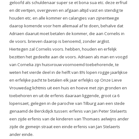
geloofd als schuldenaar super se et bona sua etc. deze erfruil
en dit vertijen, overgeven en afgaan altijd vast en stendig te
houden etc. en alle kommer en calangies van zijnentwege
daarop komende voor hem allemaal af te doen, behalve dat
Adriaen daaruit moet betalen de kommer, die aan Cornelis in
de voors. brieven daarop is benoemd, zonder arglist.
Hiertegen zal Cornelis voors. hebben, houden en erfelijk
bezitten het gedeelte aan de voors. Adriaen als man en voogd
van Cornelia zijn huisvrouw voornoemd toebehorende, te
weten het vierde deel in de helft van 8½ lopen rogge jaarlijkse
en erfelijke pacht te betalen elk jaar erfelijks op Onze Lieve
Vrouwedag lichtmis uit een huis en hoeve met zijn gronden en
toebehoren en uit de erfenis daaraan liggende, groot ca 6
lopensaet, gelegen in de parochie van Tilburg aan een stede
genaamd de Berckdijck tussen: erfenis van Jan Peter Stelaerts
een zijde erfenis van de kinderen van Thomaes aelwijns ander
zijde de gemeijn straat een einde erfenis van Jan Stelaerts
ander einde.