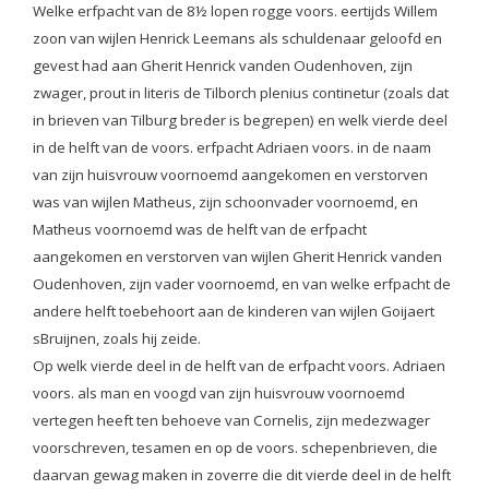
Welke erfpacht van de 8½ lopen rogge voors. eertijds Willem
zoon van wijlen Henrick Leemans als schuldenaar geloofd en
gevest had aan Gherit Henrick vanden Oudenhoven, zijn
zwager, prout in literis de Tilborch plenius continetur (zoals dat
in brieven van Tilburg breder is begrepen) en welk vierde deel
in de helft van de voors. erfpacht Adriaen voors. in de naam
van zijn huisvrouw voornoemd aangekomen en verstorven
was van wijlen Matheus, zijn schoonvader voornoemd, en
Matheus voornoemd was de helft van de erfpacht
aangekomen en verstorven van wijlen Gherit Henrick vanden
Oudenhoven, zijn vader voornoemd, en van welke erfpacht de
andere helft toebehoort aan de kinderen van wijlen Goijaert
sBruijnen, zoals hij zeide.
Op welk vierde deel in de helft van de erfpacht voors. Adriaen
voors. als man en voogd van zijn huisvrouw voornoemd
vertegen heeft ten behoeve van Cornelis, zijn medezwager
voorschreven, tesamen en op de voors. schepenbrieven, die
daarvan gewag maken in zoverre die dit vierde deel in de helft