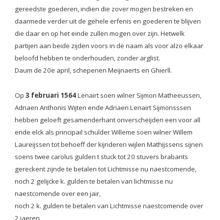
gereedste goederen, indien die zover mogen bestreken en
daarmede verder uit de gehele erfenis en goederen te blijven
die daar en op het einde zullen mogen over zijn. Hetwelk
partijen aan beide zijden voors in de naam als voor alzo elkaar
beloofd hebben te onderhouden, zonder arglist.
Daum de 20e april, schepenen Meijnaerts en Ghierll.
Op
3 februari 1564
Lenairt soen wilner Sijmon Matheeussen,
Adriaen Anthonis Wijten ende Adriaen Lenairt Sijmonsssen
hebben geloeft gesamenderhant onverscheijden een voor all
ende elck als principail schulder Willeme soen wilner Willem
Laureijssen tot behoeff der kijnderen wijlen Mathijssens sijnen
soens twee carolus gulden t stuck tot 20 stuvers brabants
gereckent zijnde te betalen tot Lichtmisse nu naestcomende,
noch 2 gelijcke k. gulden te betalen van lichtmisse nu
naestcomende over een jair,
noch 2 k. gulden te betalen van Lichtmisse naestcomende over
2 jaeren,