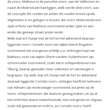
de voors. Matheus in de parochie voors. aan de Velthoven en
naast de Molenstraet had liggen, welk vierde deel voors. aan
de voorzijde 8½ roeden en achter 9½ roeden breed zijnde
afgemeten is en gelegen is tussen: die voors. Molenstraet een
zijde erfenis van Matheus voornoemd ander zijde en een
einde die gemeijn straet ander einde.
Welk stuk erf, huisje met de hof en het akkerland daaraan
liggende voors. Cornelis zoon van wijlen Dierck Bogaerts
voornoemd met overgeven erfelijk o.a. verkregen had van
Matheus zoon van wijlen Gherit vanden Oudenhoven zijn
schoonvader voornoemd, zoals dat in schepenbrieven van
Tilburg, daarop gemaakt, meer volkomen en uitvoeriger is
begrepen. Op welk stuk erf, huisje met de hof en akkerland
daaraan liggende Cornelis voors. vertegen heeft ten behoeve
van Adriaen zijn medezwager voornoemd, tesamen op de
voors. schepenbrieven, die daarvan gewag maken, en op al
het recht hem daarin toebehorende, met overgeven en afgaan,
zoals dat gewoonte en recht is, en Cornelis voors. heeft