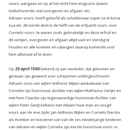
voors. aangaan en op al het recht hem enigszins daarin
toebehorende, met overgeven en afgaan. etc.
Adriaen voors. heeft geloofd als schuldenaar super se et bona
sua etc. dit vierde deel in de helft van de erfpacht voors. voor
Cornelis voors. te waren zoals gebruikelijk en deze erfruil en
dit vertijen, overgeven en afgaan altijd vast en stendig te
houden en alle kommer en calangies daarop komende voor
hem allemaal af te doen.
Op
20 april 1560
bekend zij aan eenieder, dat gekomen en
gestaan zijn geweest voor schepenen ondergeschreven
Adriaen zoon van wijlen Anthonis Wijten weduwnaar van
Cornelia zijn huisvrouw, dochter van wijlen Matheeus Gerijts en
met hem Claeske zijn tegenwoordige huisvrouw dochter van
wijlen Peter Gerijt Eelkens met Adiaen haar man en voogd
voors aan de ene zijde; Jan Anthonis Wijten en Cornelis Dierckx
als momber en toeziener van van de zes minderjarige kinderen
van Adriaen en wijlen Cornelia zijn eerste huisvrouw voors. in