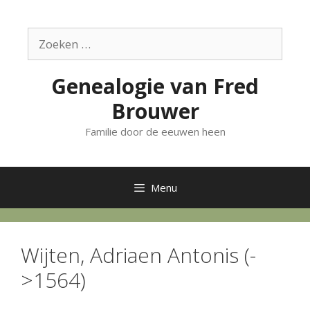
Ga
naar
Zoek
de
naar:
inhoud
Genealogie van Fred
Brouwer
Familie door de eeuwen heen
Menu
Wijten, Adriaen Antonis (-
>1564)