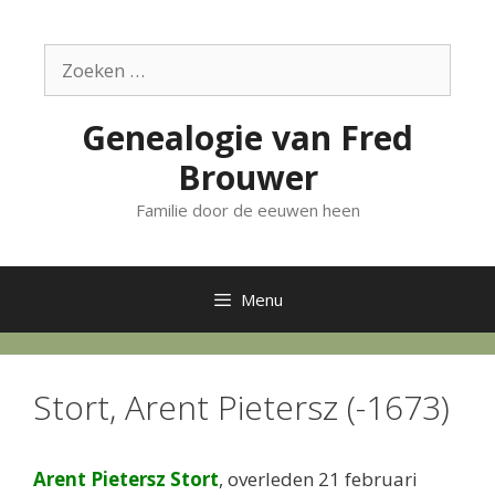
Ga
naar
Zoek
de
naar:
inhoud
Genealogie van Fred
Brouwer
Familie door de eeuwen heen
Menu
Stort, Arent Pietersz (-1673)
Arent Pietersz Stort
, overleden 21 februari