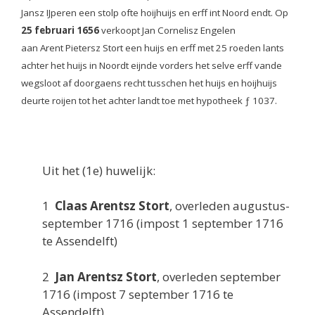
Jansz IJperen een stolp ofte hoijhuijs en erff int Noord endt. Op
25 februari 1656
verkoopt Jan Cornelisz Engelen
aan Arent Pietersz Stort een huijs en erff met 25 roeden lants
achter het huijs in Noordt eijnde vorders het selve erff vande
wegsloot af doorgaens recht tusschen het huijs en hoijhuijs
deurte roijen tot het achter landt toe met hypotheek ƒ 1037.
Uit het (1e) huwelijk:
1
Claas Arentsz Stort
, overleden augustus-
september 1716 (impost 1 september 1716
te Assendelft)
2
Jan Arentsz Stort
, overleden september
1716 (impost 7 september 1716 te
Assendelft)