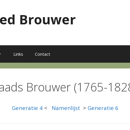
red Brouwer
Links
Contact
raads Brouwer (1765-1828
Generatie 4
<
Namenlijst
>
Generatie 6