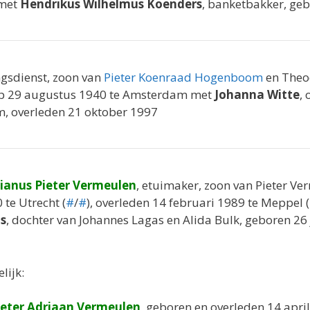
 met
Hendrikus Wilhelmus Koenders
, banketbakker, ge
ngsdienst, zoon van
Pieter Koenraad Hogenboom
en Theo
p 29 augustus 1940 te Amsterdam met
Johanna Witte
,
m, overleden 21 oktober 1997
ianus Pieter Vermeulen
, etuimaker, zoon van Pieter V
 te Utrecht (
#
/
#
), overleden 14 februari 1989 te Meppel (
s
, dochter van Johannes Lagas en Alida Bulk, geboren 26 
lijk:
ieter Adriaan Vermeulen
, geboren en overleden 14 april