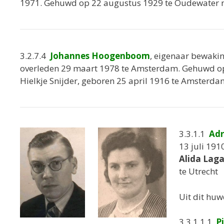
1971. Gehuwd op 22 augustus 1929 te Oudewater
3.2.7.4
Johannes Hoogenboom
, eigenaar bewaki
overleden 29 maart 1978 te Amsterdam. Gehuwd o
Hielkje Snijder, geboren 25 april 1916 te Amsterda
3.3.1.1
Adr
13 juli 1910
Alida Laga
te Utrecht
Uit dit huwe
3.3.1.1.1
P