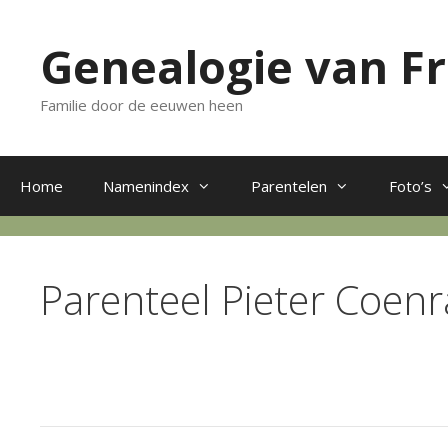
Ga
naar
Genealogie van F
de
inhoud
Familie door de eeuwen heen
Home
Namenindex
Parentelen
Foto’s
Parenteel Pieter Coen