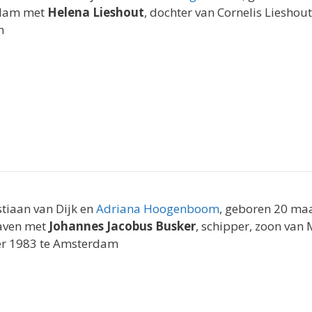
rdam met
Helena Lieshout
, dochter van Cornelis Liesho
n
stiaan van Dijk en
Adriana Hoogenboom
, geboren 20 maa
aven met
Johannes Jacobus Busker
, schipper, zoon van
er 1983 te Amsterdam