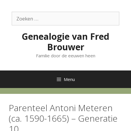
Ga
naar
Zoek
de
naar:
inhoud
Genealogie van Fred
Brouwer
Familie door de eeuwen heen
Menu
Parenteel Antoni Meteren
(ca. 1590-1665) – Generatie
10