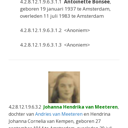
4.2.8.12.1.9.6.3.1.1
Antoinette Bonsée
,
geboren 19 januari 1937 te Amsterdam,
overleden 11 juli 1983 te Amsterdam
4.2.8.12.1.9.6.3.1.2 <Anoniem>
4.2.8.12.1.9.6.3.1.3 <Anoniem>
4.2.8.12.1.9.6.3.2
Johanna Hendrika van Meeteren
,
dochter van
Andries van Meeteren
en Hendrina
Johanna Cornelia van Kempen, geboren 27