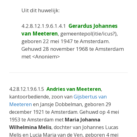
Uit dit huwelijk:
4.2.8.12.1.9.6.1.4.1
Gerardus Johannes
van Meeteren
, gemeentepol(itie/icus?),
geboren 22 mei 1947 te Amsterdam.
Gehuwd 28 november 1968 te Amsterdam
met <Anoniem>
4.2.8.12.1.9.6.1.5
Andries van Meeteren
,
kantoorbediende, zoon van
Gijsbertus van
Meeteren
en Jansje Dobbelman, geboren 29
december 1921 te Amsterdam. Gehuwd op 4 mei
1953 te Amsterdam met
Maria Johanna
Wilhelmina Melis
, dochter van Johannes Lucas
Melis en Lucia Maria van de Ven, geboren 4 mei