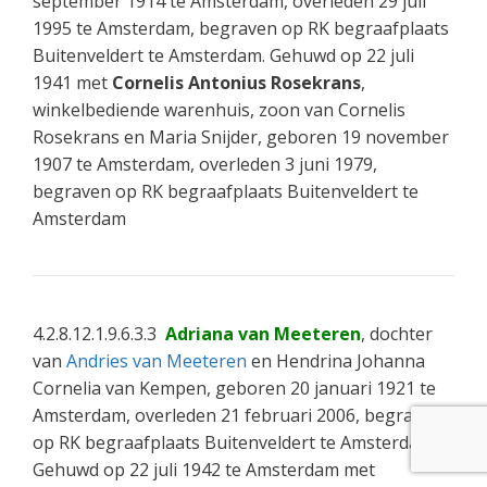
september 1914 te Amsterdam, overleden 29 juli
1995 te Amsterdam, begraven op RK begraafplaats
Buitenveldert te Amsterdam. Gehuwd op 22 juli
1941 met
Cornelis Antonius Rosekrans
,
winkelbediende warenhuis, zoon van Cornelis
Rosekrans en Maria Snijder, geboren 19 november
1907 te Amsterdam, overleden 3 juni 1979,
begraven op RK begraafplaats Buitenveldert te
Amsterdam
4.2.8.12.1.9.6.3.3
Adriana van Meeteren
, dochter
van
Andries van Meeteren
en Hendrina Johanna
Cornelia van Kempen, geboren 20 januari 1921 te
Amsterdam, overleden 21 februari 2006, begraven
op RK begraafplaats Buitenveldert te Amsterdam.
Gehuwd op 22 juli 1942 te Amsterdam met