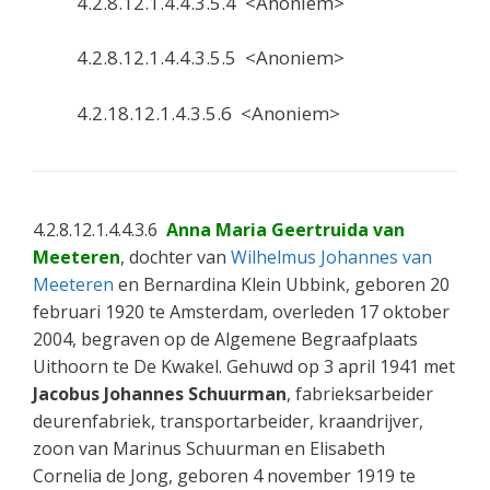
4.2.8.12.1.4.4.3.5.4 <Anoniem>
4.2.8.12.1.4.4.3.5.5 <Anoniem>
4.2.18.12.1.4.3.5.6 <Anoniem>
4.2.8.12.1.4.4.3.6
Anna Maria Geertruida van
Meeteren
, dochter van
Wilhelmus Johannes van
Meeteren
en Bernardina Klein Ubbink, geboren 20
februari 1920 te Amsterdam, overleden 17 oktober
2004, begraven op de Algemene Begraafplaats
Uithoorn te De Kwakel. Gehuwd op 3 april 1941 met
Jacobus Johannes Schuurman
, fabrieksarbeider
deurenfabriek, transportarbeider, kraandrijver,
zoon van Marinus Schuurman en Elisabeth
Cornelia de Jong, geboren 4 november 1919 te