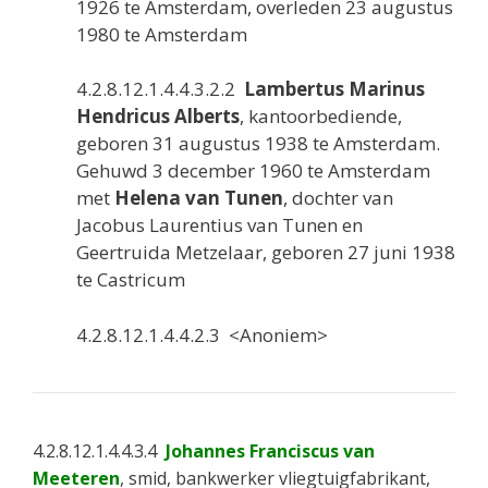
1926 te Amsterdam, overleden 23 augustus
1980 te Amsterdam
4.2.8.12.1.4.4.3.2.2
Lambertus Marinus
Hendricus Alberts
, kantoorbediende,
geboren 31 augustus 1938 te Amsterdam.
Gehuwd 3 december 1960 te Amsterdam
met
Helena van Tunen
, dochter van
Jacobus Laurentius van Tunen en
Geertruida Metzelaar, geboren 27 juni 1938
te Castricum
4.2.8.12.1.4.4.2.3 <Anoniem>
4.2.8.12.1.4.4.3.4
Johannes Franciscus van
Meeteren
, smid, bankwerker vliegtuigfabrikant,