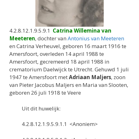
4.2.8.12.1.9.5.9.1
Catrina Willemina van
Meeteren
, dochter van
Antonius van Meeteren
en Catrina Verheuvel, geboren 16 maart 1916 te
Amersfoort, overleden 14 april 1988 te
Amersfoort, gecremeerd 18 april 1988 in
crematorium Daelwijck te Utrecht. Gehuwd 1 juli
1947 te Amersfoort met
Adriaan Maljers
, zoon
van Pieter Jacobus Maljers en Maria van Slooten,
geboren 26 juli 1918 te Veere
Uit dit huwelijk:
4.2.8.12.1.9.5.9.1.1 <Anoniem>