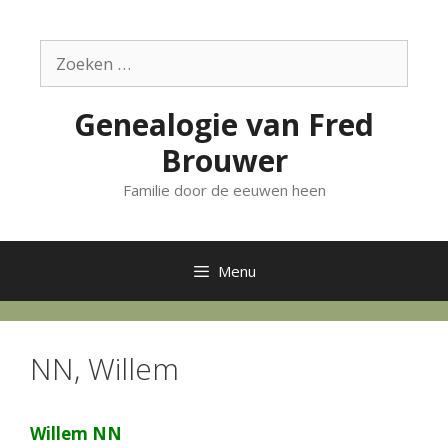
Ga
naar
Zoek
de
naar:
inhoud
Genealogie van Fred
Brouwer
Familie door de eeuwen heen
Menu
NN, Willem
Willem NN