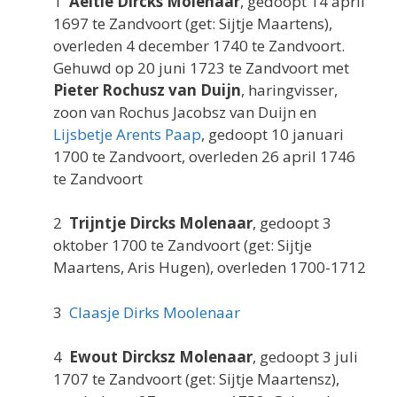
1
Aeltie Dircks Molenaar
, gedoopt 14 april
1697 te Zandvoort (get: Sijtje Maartens),
overleden 4 december 1740 te Zandvoort.
Gehuwd op 20 juni 1723 te Zandvoort met
Pieter Rochusz van Duijn
, haringvisser,
zoon van Rochus Jacobsz van Duijn en
Lijsbetje Arents Paap
, gedoopt 10 januari
1700 te Zandvoort, overleden 26 april 1746
te Zandvoort
2
Trijntje Dircks Molenaar
, gedoopt 3
oktober 1700 te Zandvoort (get: Sijtje
Maartens, Aris Hugen), overleden 1700-1712
3
Claasje Dirks Moolenaar
4
Ewout Dircksz Molenaar
, gedoopt 3 juli
1707 te Zandvoort (get: Sijtje Maartensz),