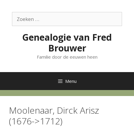
Ga
naar
Zoek
de
naar:
inhoud
Genealogie van Fred
Brouwer
Familie door de eeuwen heen
Menu
Moolenaar, Dirck Arisz
(1676->1712)