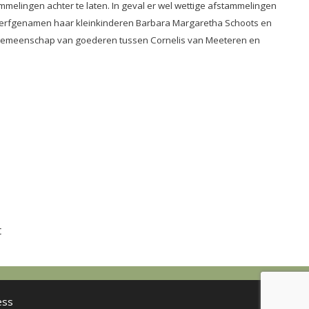
ammelingen achter te laten. In geval er wel wettige afstammelingen
nige erfgenamen haar kleinkinderen Barbara Margaretha Schoots en
le gemeenschap van goederen tussen Cornelis van Meeteren en
t
ess