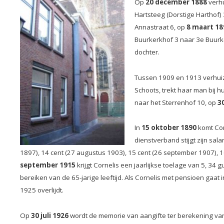
Op
20 december 1888
verhu
Hartsteeg (Dorstige Harthof)
Annastraat 6, op
8 maart 18
Buurkerkhof 3 naar 3e Buurk
dochter.
Tussen 1909 en 1913 verhui
Schoots, trekt haar man bij h
naar het Sterrenhof 10, op
3
In
15 oktober 1890
komt Corn
dienstverband stijgt zijn sala
1897), 14 cent (27 augustus 1903), 15 cent (26 september 1907), 16
september 1915
krijgt Cornelis een jaarlijkse toelage van 5, 34
bereiken van de 65-jarige leeftijd. Als Cornelis met pensioen gaat 
1925 overlijdt.
Op
30 juli 1926
wordt de memorie van aangifte ter berekening van