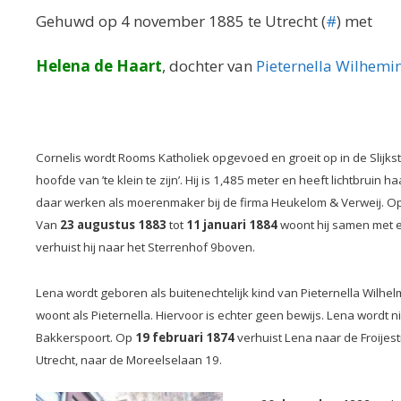
Gehuwd op 4 november 1885 te Utrecht (
#
) met
Helena de Haart
, dochter van
Pieternella Wilhemi
Cornelis wordt Rooms Katholiek opgevoed en groeit op in de Slijkst
hoofde van ’te klein te zijn’. Hij is 1,485 meter en heeft lichtbruin ha
daar werken als moerenmaker bij de firma Heukelom & Verweij. O
Van
23 augustus 1883
tot
11 januari 1884
woont hij samen met en
verhuist hij naar het Sterrenhof 9boven.
Lena wordt geboren als buitenechtelijk kind van Pieternella Wilhel
woont als Pieternella. Hiervoor is echter geen bewijs. Lena word
Bakkerspoort. Op
19 februari 1874
verhuist Lena naar de Froijes
Utrecht, naar de Moreelselaan 19.