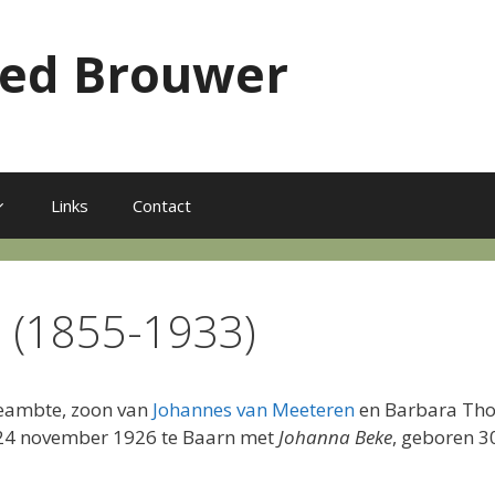
red Brouwer
Links
Contact
n (1855-1933)
beambte, zoon van
Johannes van Meeteren
en Barbara Thom
24 november 1926 te Baarn met
Johanna Beke
, geboren 3