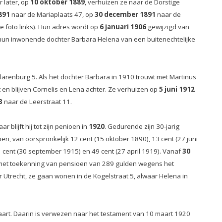
 later, op
10 oktober 1889
, verhuizen ze naar de Dorstige
891
naar de Mariaplaats 47, op
30 december 1891
naar de
e foto links). Hun adres wordt op
6 januari 1906
gewijzigd van
 hun inwonende dochter Barbara Helena van een buitenechtelijke
arenburg 5. Als het dochter Barbara in 1910 trouwt met Martinus
n blijven Cornelis en Lena achter. Ze verhuizen op
5 juni 1912
3
naar de Leerstraat 11.
blijft hij tot zijn penioen in
1920
. Gedurende zijn 30-jarig
pen, van oorspronkelijk 12 cent (15 oktober 1890), 13 cent (27 juni
1 cent (30 september 1915) en 49 cent (27 april 1919). Vanaf
30
ag met toekenning van pensioen van 289 gulden wegens het
ar Utrecht, ze gaan wonen in de Kogelstraat 5, alwaar Helena in
art. Daarin is verwezen naar het testament van 10 maart 1920