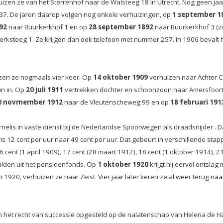
izen ze van het Sterrenhof naar de Walsteeg 18 in Utrecht. Nog geen jaar
 37. De jaren daarop volgen nog enkele verhuizingen, op
1 september 1
92
naar Buurkerkhof 1 en op
28 september 1892
naar Buurkerkhof 3 (zi
erksteeg 1. Ze krijgen dan ook telefoon met nummer 257. In 1906 bevalt
zen ze nogmaals vier keer. Op
14 oktober 1909
verhuizen naar Achter Cl
un in. Op
20 juli 1911
vertrekken dochter en schoonzoon naar Amersfoort e
0 novmember 1912
naar de Vleutenscheweg 99 en op
18 februari 191
elis in vaste dienst bij de Nederlandse Spoorwegen als draadsnijder . Daar 
ris 12 cent per uur naar 49 cent per uur. Dat gebeurt in verschillende stap
 cent (1 april 1909), 17 cent (28 maart 1912), 18 cent (1 oktober 1914), 2
 gulden uit het pensioenfonds. Op
1 oktober 1920
krijgt hij eervol ontsl
in 1920, verhuizen ze naar Zeist. Vier jaar later keren ze al weer terug na
 het recht van successie opgesteld op de nalatenschap van Helena de Ha