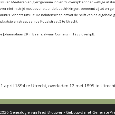
elis van Meeteren enig erfgenaam indien zij overlijdt zonder wettige afst
rzover niet in strijd met bovenstaande beschikkingen, benoemt zij tot e
arinus Schoots uitsluit. De nalatenschap omvat de helft van de algehe
laatsje en straat aan de Kogelstraat 5 te Utrecht.
Johannalaan 29 in Baarn, alwaar Cornelis in 1933 overlijdt.
21 april 1894 te Utrecht, overleden 12 mei 1895 te Utrech
2026 Genealogie van Fred Brouwer
• Gebouwd met
GeneratePr