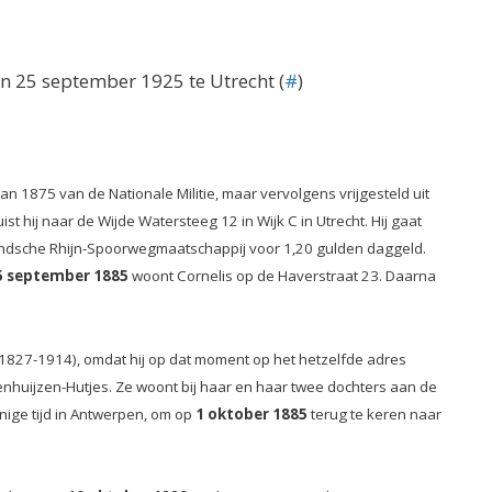
en 25 september 1925 te Utrecht (
#
)
an 1875 van de Nationale Militie, maar vervolgens vrijgesteld uit
ist hij naar de Wijde Watersteeg 12 in Wijk C in Utrecht. Hij gaat
rlandsche Rhijn-Spoorwegmaatschappij voor 1,20 gulden daggeld.
5 september 1885
woont Cornelis op de Haverstraat 23. Daarna
r (1827-1914), omdat hij op dat moment op het hetzelfde adres
enhuijzen-Hutjes. Ze woont bij haar en haar twee dochters aan de
nige tijd in Antwerpen, om op
1 oktober 1885
terug te keren naar