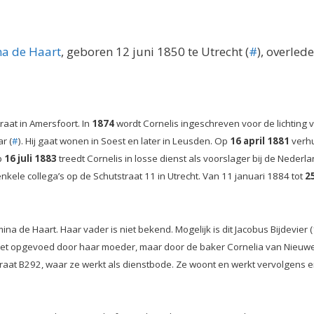
na de Haart
, geboren 12 juni 1850 te Utrecht (
#
), overled
raat in Amersfoort. In
1874
wordt Cornelis ingeschreven voor de lichting v
ar (
#
). Hij gaat wonen in Soest en later in Leusden. Op
16 april 1881
verhu
p
16 juli 1883
treedt Cornelis in losse dienst als voorslager bij de Nede
kele collega’s op de Schutstraat 11 in Utrecht. Van 11 januari 1884 tot
2
mina de Haart. Haar vader is niet bekend. Mogelijk is dit Jacobus Bijdevie
t niet opgevoed door haar moeder, maar door de baker Cornelia van Nieuw
traat B292, waar ze werkt als dienstbode. Ze woont en werkt vervolgens e