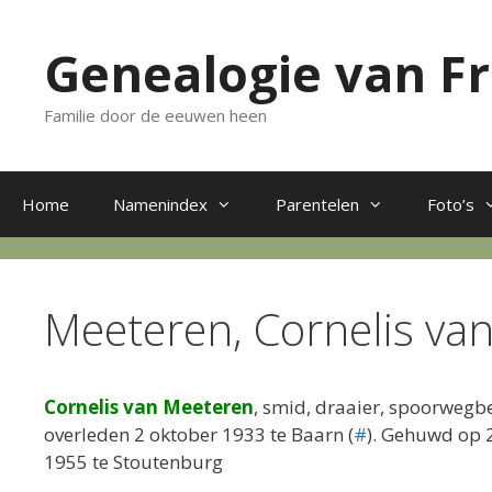
Ga
naar
Genealogie van F
de
inhoud
Familie door de eeuwen heen
Home
Namenindex
Parentelen
Foto’s
Meeteren, Cornelis va
Cornelis van Meeteren
, smid, draaier, spoorweg
overleden 2 oktober 1933 te Baarn (
#
). Gehuwd op 
1955 te Stoutenburg