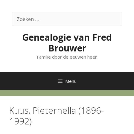
Ga
naar
Zoek
de
naar:
inhoud
Genealogie van Fred
Brouwer
Familie door de eeuwen heen
Menu
Kuus, Pieternella (1896-
1992)