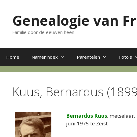
Ga
naar
Genealogie van F
de
inhoud
Familie door de eeuwen heen
Home
Namenindex
Parentelen
Foto’s
Kuus, Bernardus (189
Bernardus Kuus
, metselaar,
juni 1975 te Zeist