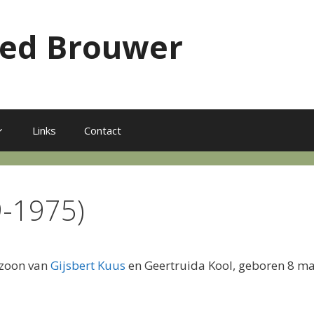
red Brouwer
Links
Contact
9-1975)
 zoon van
Gijsbert Kuus
en Geertruida Kool, geboren 8 maa