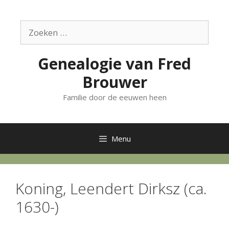
Ga
naar
Zoek
de
naar:
inhoud
Genealogie van Fred
Brouwer
Familie door de eeuwen heen
Menu
Koning, Leendert Dirksz (ca.
1630-)