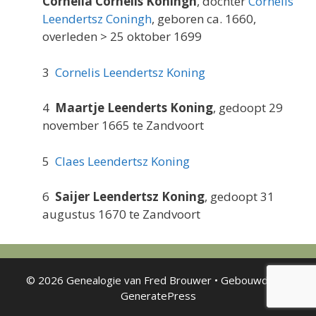
Cornelia Cornelis Koningh
, dochter
Cornelis
Leendertsz Coningh
, geboren ca. 1660,
overleden > 25 oktober 1699
3
Cornelis Leendertsz Koning
4
Maartje Leenderts Koning
, gedoopt 29
november 1665 te Zandvoort
5
Claes Leendertsz Koning
6
Saijer Leendertsz Koning
, gedoopt 31
augustus 1670 te Zandvoort
© 2026 Genealogie van Fred Brouwer
• Gebouwd met
GeneratePress