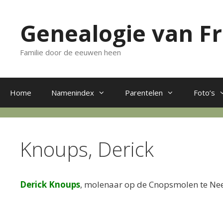
Ga
naar
Genealogie van F
de
inhoud
Familie door de eeuwen heen
Home
Namenindex
Parentelen
Foto’s
Knoups, Derick
Derick Knoups
, molenaar op de Cnopsmolen te Ne