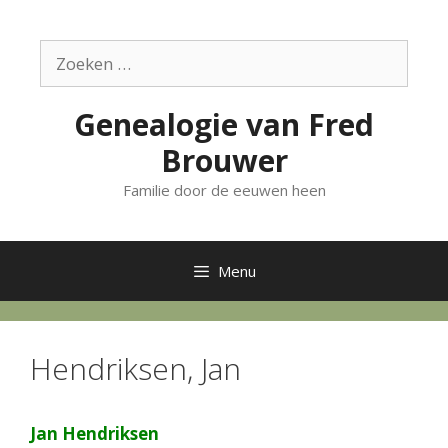
Ga
naar
Zoek
de
naar:
inhoud
Genealogie van Fred
Brouwer
Familie door de eeuwen heen
Menu
Hendriksen, Jan
Jan Hendriksen