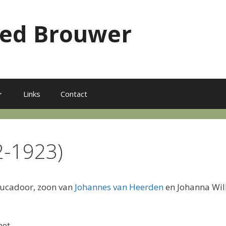
red Brouwer
Links
Contact
2-1923)
 stucadoor, zoon van
Johannes van Heerden
en Johanna Wil
met