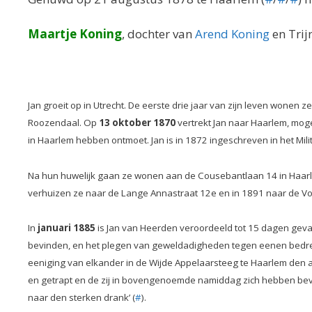
Maartje Koning
, dochter van
Arend Koning
en Trij
Jan groeit op in Utrecht. De eerste drie jaar van zijn leven wonen 
Roozendaal. Op
13 oktober 1870
vertrekt Jan naar Haarlem, mogel
in Haarlem hebben ontmoet. Jan is in 1872 ingeschreven in het Militier
Na hun huwelijk gaan ze wonen aan de Cousebantlaan 14 in Haarlem. 
verhuizen ze naar de Lange Annastraat 12e en in 1891 naar de V
In
januari 1885
is Jan van Heerden veroordeeld tot 15 dagen geva
bevinden, en het plegen van geweldadigheden tegen eenen bedr
eeniging van elkander in de Wijde Appelaarsteeg te Haarlem den a
en getrapt en de zij in bovengenoemde namiddag zich hebben bev
naar den sterken drank’ (
#
).