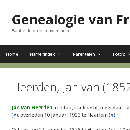
Ga
naar
Genealogie van F
de
inhoud
Familie door de eeuwen heen
Home
Namenindex
Parentelen
Foto’s
Heerden, Jan van (185
Jan van Heerden
, militair, stalknecht, metselaar,
(
#
), overleden 10 januari 1923 te Haarlem (
#
)
Gehuwd op 21 augustus 1878 te Haarlem (
#
/
#
/
#
) 