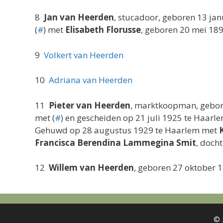
8
Jan van Heerden
, stucadoor, geboren 13 j
(
#
) met
Elisabeth Florusse
, geboren 20 mei 189
9
Volkert van Heerden
10
Adriana van Heerden
11
Pieter van Heerden
, marktkoopman, gebor
met (
#
) en gescheiden op 21 juli 1925 te Haarl
Gehuwd op 28 augustus 1929 te Haarlem met
Francisca Berendina Lammegina Smit
, doch
12
Willem van Heerden
, geboren 27 oktober 
© 