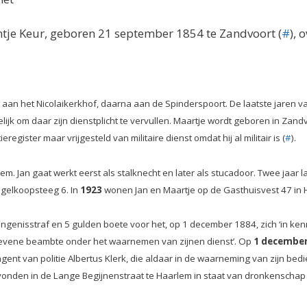
ntje Keur, geboren 21 september 1854 te Zandvoort (
#
), 
ze aan het Nicolaikerkhof, daarna aan de Spinderspoort. De laatste jaren v
ijk om daar zijn dienstplicht te vervullen. Maartje wordt geboren in Zandv
egister maar vrijgesteld van militaire dienst omdat hij al militair is (
#
).
Jan gaat werkt eerst als stalknecht en later als stucadoor. Twee jaar la
ogelkoopsteeg 6. In
1923
wonen Jan en Maartje op de Gasthuisvest 47 in H
ngenisstraf en 5 gulden boete voor het, op 1 december 1884, zich ‘in k
evene beambte onder het waarnemen van zijnen dienst’. Op
1 december
gent van politie Albertus Klerk, die aldaar in de waarneming van zijn 
onden in de Lange Begijnenstraat te Haarlem in staat van dronkenscha