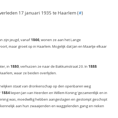
overleden 17 januari 1935 te Haarlem (
#
)
an zijn jeugd, vanaf
1866
, wonen ze aan het Lange
oort, maar groeit op in Haarlem. Mogelijk dat Jan en Maartje elkaar
ter, in
1880
, verhuizen ze naar de Bakkumstraat 20. In
1888
aarlem, waar ze beiden overlijden.
ennelijken staat van dronkenschap op den openbaren weg
 1884
liepen Jan van Heerden en Willem Koning ‘gezamentlijk en in
bediening was, moedwillig hebben aangeslagen en gestompt geschopt
p kennelijk aan hun zwaaijenden en waggelenden gang en rieken