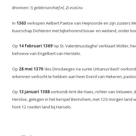
Bronnen: 1) geldersarchief.nl, 2) ecal.nu
In
1363
verkopen Aelbert Paetse van Heijnoorde en zijn zusters Me
buurschap Dichteren met bijbehorend bouw- en weiland, onder bor
Op
14 februari 1369
‘op St. Valentinusdaghe’ verklaart Wolter, h
behoeve van Engelbert van Herstelo.
Op
28 mei 1370
‘des Dinsdaeges na sunte Urbanus’dach’ oorkondt 
erkennen verkocht te hebben aan heer Everd van Hekeren, pastoor t
Op
13 januari 1388
oorkondt Arnt die Haes, richter van Veluwen,
Hersloe, gelegen in het kerspel Berinchem, met 120 morgen land w
hont 12 roeden land bij Harselo.