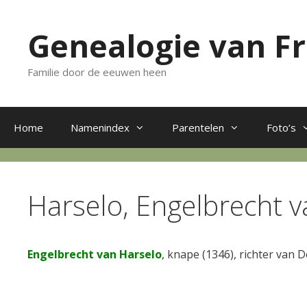
Ga
naar
Genealogie van F
de
inhoud
Familie door de eeuwen heen
Home
Namenindex
Parentelen
Foto’s
Harselo, Engelbrecht v
Engelbrecht van Harselo
, knape (1346), richter van