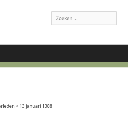
Zoek
naar:
erleden < 13 januari 1388