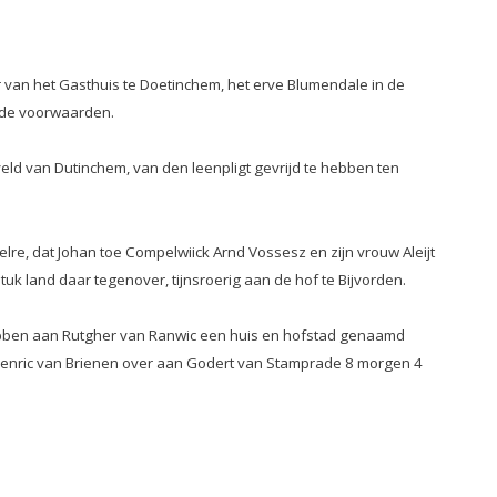
r van het Gasthuis te Doetinchem, het erve Blumendale in de
elde voorwaarden.
veld van Dutinchem, van den leenpligt gevrijd te hebben ten
e, dat Johan toe Compelwiick Arnd Vossesz en zijn vrouw Aleijt
k land daar tegenover, tijnsroerig aan de hof te Bijvorden.
 hebben aan Rutgher van Ranwic een huis en hofstad genaamd
enric van Brienen over aan Godert van Stamprade 8 morgen 4