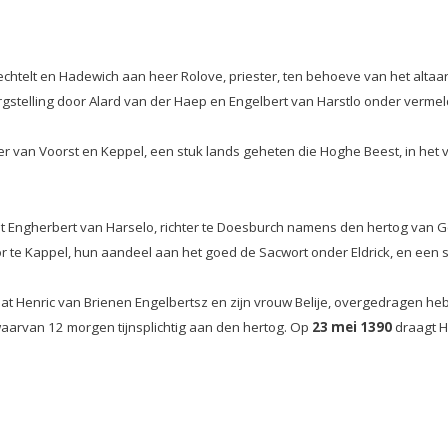
chtelt en Hadewich aan heer Rolove, priester, ten behoeve van het altaa
gstelling door Alard van der Haep en Engelbert van Harstlo onder verm
eer van Voorst en Keppel, een stuk lands geheten die Hoghe Beest, in het 
Engherbert van Harselo, richter te Doesburch namens den hertog van Gelr
e Kappel, hun aandeel aan het goed de Sacwort onder Eldrick, en een stu
 dat Henric van Brienen Engelbertsz en zijn vrouw Belije, overgedragen
aarvan 12 morgen tijnsplichtig aan den hertog. Op
23 mei 1390
draagt H