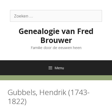
Ga
naar
Zoek
de
naar:
inhoud
Genealogie van Fred
Brouwer
Familie door de eeuwen heen
Menu
Gubbels, Hendrik (1743-
1822)