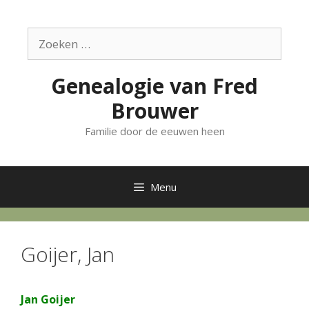
Ga
naar
Zoek
de
naar:
inhoud
Genealogie van Fred
Brouwer
Familie door de eeuwen heen
Menu
Goijer, Jan
Jan Goijer