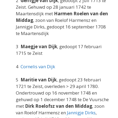
2
Gerrigje van Dijk
, gedoopt 2 juli 1713 te
Zeist. Gehuwd op 28 januari 1742 te
Maartensdijk met
Harmen Roelen van den
Middag
, zoon van Roelof Harmensz en
Jannigje Dirks, gedoopt 16 september 1708
te Maartensdijk
3
Maegje van Dijk
, gedoopt 17 februari
1715 te Zeist
4
Cornelis van Dijk
5
Maritie van Dijk
, gedoopt 23 februari
1721 te Zeist, overleden > 29 april 1780.
Ondertrouwd op 16 november 1748 en
gehuwd op 1 december 1748 te De Vuursche
met
Dirk Roelofsz van den Middag
, zoon
van Roelof Harmensz en
Jannigje Dirks
,