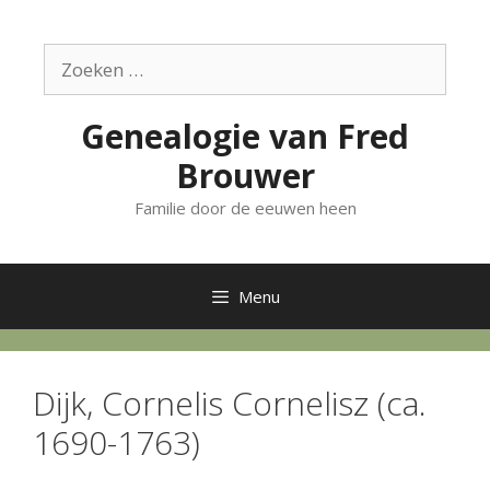
Ga
naar
Zoek
de
naar:
inhoud
Genealogie van Fred
Brouwer
Familie door de eeuwen heen
Menu
Dijk, Cornelis Cornelisz (ca.
1690-1763)