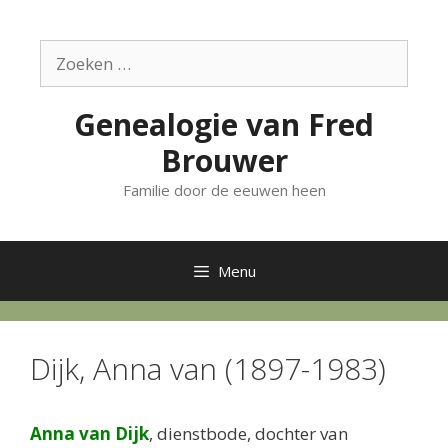
Ga
naar
Zoek
de
naar:
inhoud
Genealogie van Fred
Brouwer
Familie door de eeuwen heen
Menu
Dijk, Anna van (1897-1983)
Anna van Dijk
, dienstbode, dochter van