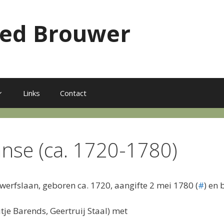
red Brouwer
Links
Contact
anse (ca. 1720-1780)
erfslaan, geboren ca. 1720, aangifte 2 mei 1780 (
#
) en
je Barends, Geertruij Staal) met