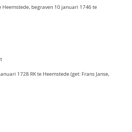
te Heemstede, begraven 10 januari 1746 te
t
januari 1728 RK te Heemstede (get: Frans Janse,