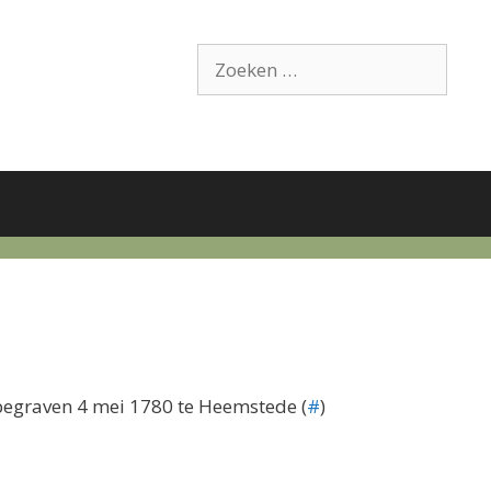
Zoek
naar:
 begraven 4 mei 1780 te Heemstede (
#
)