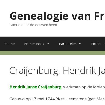
Ga
naar
Genealogie van F
de
inhoud
Familie door de eeuwen heen
Home
Namenindex
Parentelen
Foto’s
Craijenburg, Hendrik J
Hendrik Janse Craijenburg
, werkman op de Molenw
Gehuwd op 17 mei 1744 RK te Heemstede (get: Marit