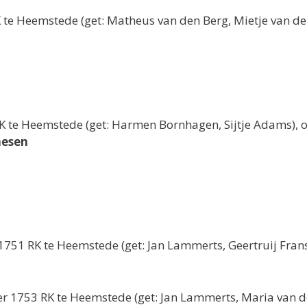
K te Heemstede (get: Matheus van den Berg, Mietje van d
RK te Heemstede (get: Harmen Bornhagen, Sijtje Adams),
aesen
1751 RK te Heemstede (get: Jan Lammerts, Geertruij Fran
r 1753 RK te Heemstede (get: Jan Lammerts, Maria van d