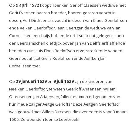
Op
9 april 1572
koopt ‘Toenken Gerloff Claessen weduwe met
Gerit Evertsen haeren broeder, haeren gecoren voocht in
desen, Aert Dircksen als voocht in desen van Claes Geerloffsen
ende Aelken Geerloffsdr.’ aan Geertgen de weduwe van Jan
Cornelissen een ‘huijs hoff ende erfft sulcx dat gelegen is aen
den Leerdamschen diefdijck boven Jan van Delffs erff aff ende
beneden cum suis Floris Roeloffsen erve, streckende vanden
Geersloot aff, tot Gielis Roeloffsen ende Aeffken Jan
Cornelissen toe.’
Op
29 januari 1629
en
9 juli 1629
zijn de kinderen van
Neelken Geerloffsdr, te weten Geerloff Ariaensen, Willem
Ottensen en Jan Ariaensen, ‘allen tesamen erfgenamen van
hun meue zaliger Aeltge Gerloffs.’ Deze Aeltgen Geerloffsdr
was gehuwd met Willem Dircxsen, die overleden is voor 3 maart
1606. Ze woonden toen te Leerbroek.