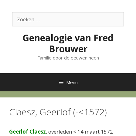
Ga
naar
Zoek
de
naar:
inhoud
Genealogie van Fred
Brouwer
Familie door de eeuwen heen
Menu
Claesz, Geerlof (-<1572)
Geerlof Claesz
, overleden < 14 maart 1572