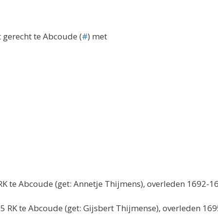
 gerecht te Abcoude (
#
) met
K te Abcoude (get: Annetje Thijmens), overleden 1692-1
 RK te Abcoude (get: Gijsbert Thijmense), overleden 16