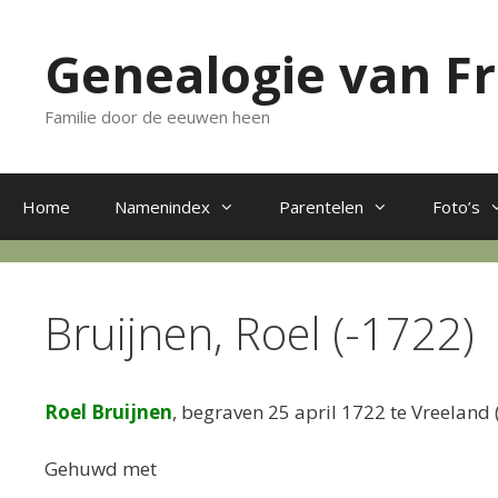
Ga
naar
Genealogie van F
de
inhoud
Familie door de eeuwen heen
Home
Namenindex
Parentelen
Foto’s
Bruijnen, Roel (-1722)
Roel Bruijnen
, begraven 25 april 1722 te Vreeland 
Gehuwd met