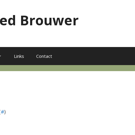
red Brouwer
Links
Contact
(
#
)