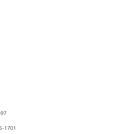
697
95-1701