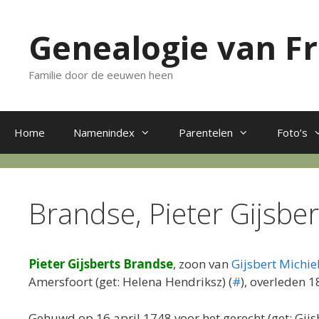
Ga
naar
Genealogie van F
de
inhoud
Familie door de eeuwen heen
Home
Namenindex
Parentelen
Foto’s
Brandse, Pieter Gijsbe
Pieter Gijsberts Brandse
, zoon van
Gijsbert Michie
Amersfoort (get: Helena Hendriksz) (
#
), overleden 1
Gehuwd op 16 april 1748 voor het gerecht (get: Gijs