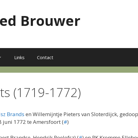
red Brouwer
Links
Contact
rts (1719-1772)
lsz Brands
en Willemijntje Pieters van Sloterdijck, ged
8 juni 1772 te Amersfoort (
#
)
bert Brandse, Hendrik Roelofsz) (
#
) en RK Kromme Elleboog