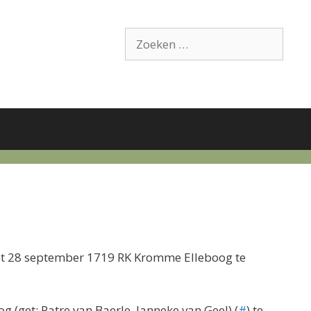
Zoek
naar:
oopt 28 september 1719 RK Kromme Elleboog te
 (get: Patre van Baerle, Janneke van Geel) (
#
) te