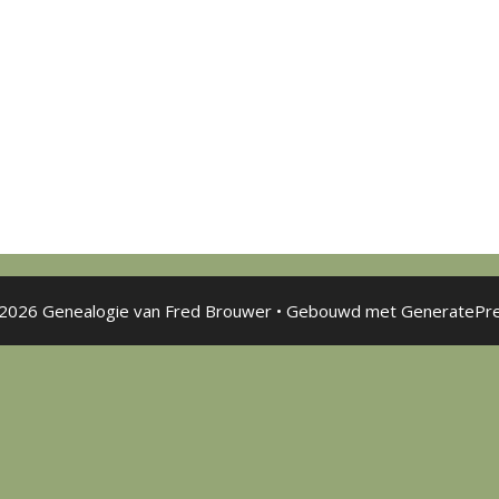
2026 Genealogie van Fred Brouwer
• Gebouwd met
GeneratePr