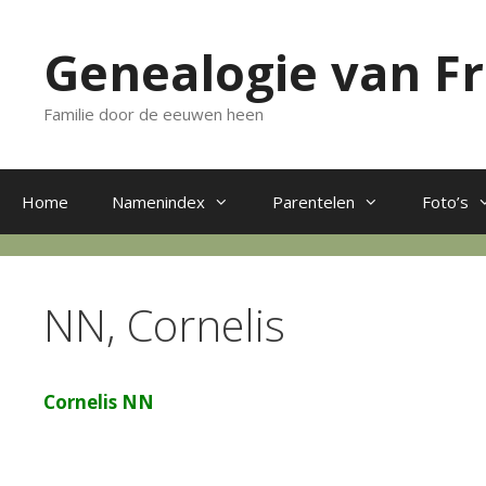
Ga
naar
Genealogie van F
de
inhoud
Familie door de eeuwen heen
Home
Namenindex
Parentelen
Foto’s
NN, Cornelis
Cornelis NN